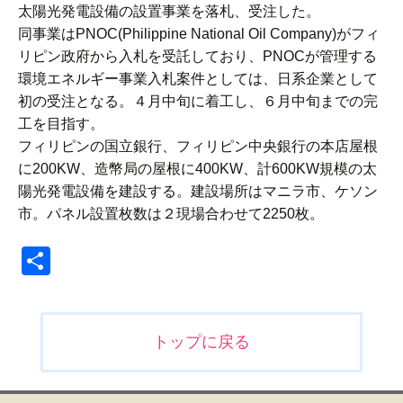
太陽光発電設備の設置事業を落札、受注した。
同事業はPNOC(Philippine National Oil Company)がフィ
リピン政府から入札を受託しており、PNOCが管理する
環境エネルギー事業入札案件としては、日系企業として
初の受注となる。４月中旬に着工し、６月中旬までの完
工を目指す。
フィリピンの国立銀行、フィリピン中央銀行の本店屋根
に200KW、造幣局の屋根に400KW、計600KW規模の太
陽光発電設備を建設する。建設場所はマニラ市、ケソン
市。パネル設置枚数は２現場合わせて2250枚。
共
有
投
トップに戻る
稿
ナ
ビ