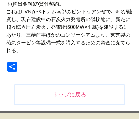
ト(輸出金融)の貸付契約。
これはEVNがベトナム南部のビントゥアン省でJBICが融
資し、現在建設中の石炭火力発電所の隣接地に、新たに
超々臨界圧石炭火力発電所(600MW×１基)を建設するに
あたり、三菱商事ほかのコンソーシアムより、東芝製の
蒸気タービン等設備一式を購入するための資金に充てら
れる。
共
有
投
トップに戻る
稿
ナ
ビ
ゲ
ー
シ