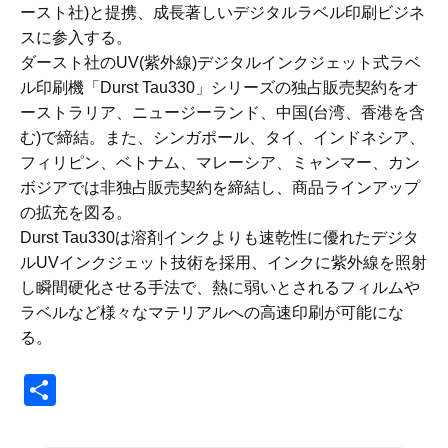
ースト社)と提携、成長著しいデジタルラベル印刷ビジネ
スに参入する。
ダースト社のUV(紫外線)デジタルインクジェット式ラベ
ル印刷機「Durst Tau330」シリーズの独占販売契約をオ
ーストラリア、ニュージーランド、中国(台湾、香港を含
む)で締結。また、シンガポール、タイ、インドネシア、
フィリピン、ベトナム、マレーシア、ミャンマー、カン
ボジアでは非独占販売契約を締結し、商品ラインアップ
の拡充を図る。
Durst Tau330は溶剤インクよりも速乾性に優れたデジタ
ルUVインクジェット技術を採用、インクに紫外線を照射
し瞬間硬化させる手法で、熱に弱いとされるフィルムや
ラベルなど様々なマテリアルへの高速印刷が可能にな
る。
共
有