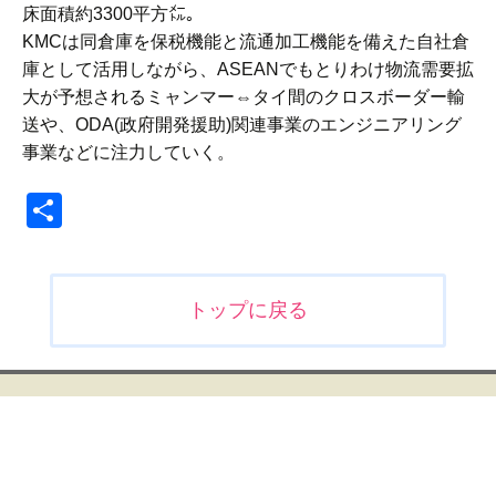
床面積約3300平方㍍。
KMCは同倉庫を保税機能と流通加工機能を備えた自社倉
庫として活用しながら、ASEANでもとりわけ物流需要拡
大が予想されるミャンマー⇔タイ間のクロスボーダー輸
送や、ODA(政府開発援助)関連事業のエンジニアリング
事業などに注力していく。
共
有
投
トップに戻る
稿
ナ
ビ
ゲ
ー
シ
ョ