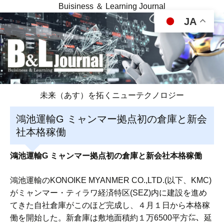
Buisiness ＆ Learning Journal
JA
未来（あす）を拓くニューテクノロジー
鴻池運輸G ミャンマー拠点初の倉庫と新会
社本格稼働
鴻池運輸G ミャンマー拠点初の倉庫と新会社本格稼働
鴻池運輸のKONOIKE MYANMER CO.,LTD.(以下、KMC)
がミャンマー・ティラワ経済特区(SEZ)内に建設を進め
てきた自社倉庫がこのほど完成し、４月１日から本格稼
働を開始した。新倉庫は敷地面積約１万6500平方㍍、延