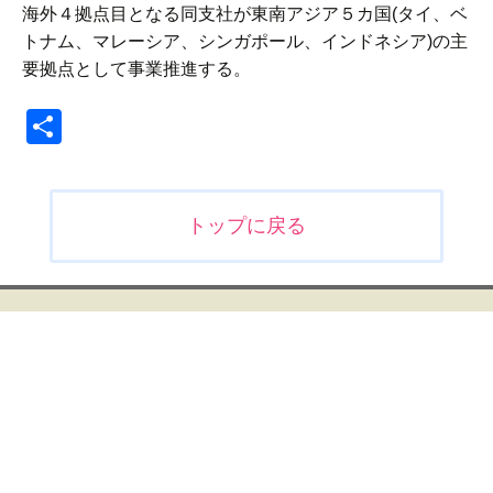
海外４拠点目となる同支社が東南アジア５カ国(タイ、ベ
トナム、マレーシア、シンガポール、インドネシア)の主
要拠点として事業推進する。
共
有
投
トップに戻る
稿
ナ
ビ
ゲ
ー
シ
ョ
ン