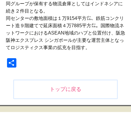
同グループが保有する物流倉庫としてはインドネシアに
続き２件目となる。
同センターの敷地面積は１万9154平方㍍、鉄筋コンクリ
ート造９階建てで延床面積４万7885平方㍍。国際物流ネ
ットワークにおけるASEAN地域のハブと位置付け、阪急
阪神エクスプレス シンガポールが主要な運営主体となっ
てロジスティクス事業の拡充を目指す。
共
有
投
トップに戻る
稿
ナ
ビ
ゲ
ー
シ