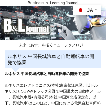
Buisiness ＆ Learning Journal
JA
未来（あす）を拓くニューテクノロジー
ルネサス 中国長城汽車と自動運転車の開
発で協業
ルネサス 中国長城汽車と自動運転車の開発で協業
ルネサスエレクトロニクス(本社:東京都江東区、以下ル
ネサス)とSUVやトラック分野で中国最大の自動車メーカ
ー、長城汽車股●有限公司(本社:中国河北省保定市、以
下、長城汽車)はこのほど、中国における電気自動車(EV)