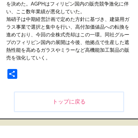
を決めた。AGPHはフィリピン国内の販売競争激化に伴
い、ここ数年業績が悪化していた。
旭硝子は中期経営計画で定めた方針に基づき、建築用ガ
ラス事業で選択と集中を行い、高付加価値品への転換を
進めており、今回の全株式売却はこの一環。同社グルー
プのフィリピン国内の展開は今後、他拠点で生産した遮
熱性能を高めるガラスやミラーなど高機能加工製品の販
売を強化していく。
共
有
投
トップに戻る
稿
ナ
ビ
ゲ
ー