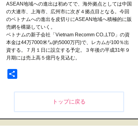
ASEAN地域への進出は初めてで、海外拠点としては中国
の大連市、上海市、広州市に次ぎ４拠点目となる。今回
のベトナムへの進出を皮切りにASEAN地域へ積極的に販
売網を構築していく。
ベトナムの新子会社「Vietnam Recomm CO.,LTD」の資
本金は44万7000米㌦(約5000万円)で、レカムが100％出
資する。７月１日に設立する予定。３年後の平成31年９
月期には売上高５億円を見込む。
共
有
投
トップに戻る
稿
ナ
ビ
ゲ
ー