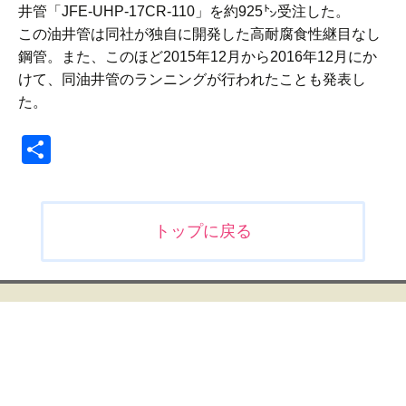
井管「JFE-UHP-17CR-110」を約925㌧受注した。
この油井管は同社が独自に開発した高耐腐食性継目なし
鋼管。また、このほど2015年12月から2016年12月にか
けて、同油井管のランニングが行われたことも発表し
た。
共
有
投
トップに戻る
稿
ナ
ビ
ゲ
ー
シ
ョ
ン