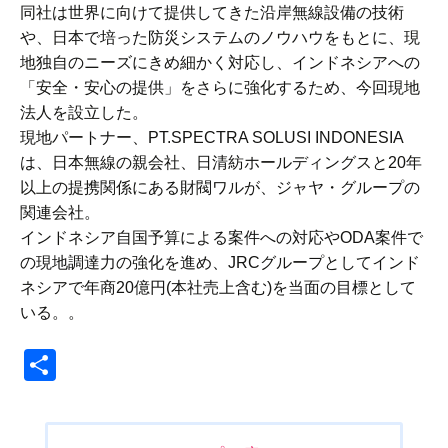
同社は世界に向けて提供してきた沿岸無線設備の技術
や、日本で培った防災システムのノウハウをもとに、現
地独自のニーズにきめ細かく対応し、インドネシアへの
「安全・安心の提供」をさらに強化するため、今回現地
法人を設立した。
現地パートナー、PT.SPECTRA SOLUSI INDONESIA
は、日本無線の親会社、日清紡ホールディングスと20年
以上の提携関係にある財閥ワルが、ジャヤ・グループの
関連会社。
インドネシア自国予算による案件への対応やODA案件で
の現地調達力の強化を進め、JRCグループとしてインド
ネシアで年商20億円(本社売上含む)を当面の目標として
いる。。
共
有
投