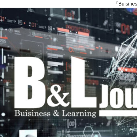
『Buisi