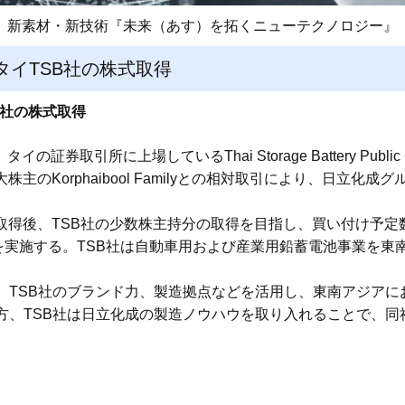
新素材・新技術『未来（あす）を拓くニューテクノロジー』
タイTSB社の株式取得
B社の株式取得
券取引所に上場しているThai Storage Battery Public Co
大株主のKorphaibool Familyとの相対取引により、日立
を取得後、TSB社の少数株主持分の取得を目指し、買い付け予
を実施する。TSB社は自動車用および産業用鉛蓄電池事業を東
、TSB社のブランド力、製造拠点などを活用し、東南アジアに
方、TSB社は日立化成の製造ノウハウを取り入れることで、同
。