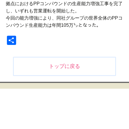
拠点におけるPPコンパウンドの生産能力増強工事を完了
し、いずれも営業運転を開始した。
今回の能力増強により、同社グループの世界全体のPPコ
ンパウンド生産能力は年間105万㌧となった。
共
有
投
トップに戻る
稿
ナ
ビ
ゲ
ー
シ
ョ
ン