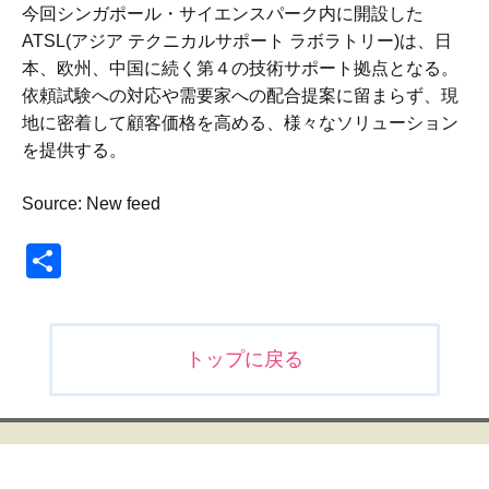
今回シンガポール・サイエンスパーク内に開設した
ATSL(アジア テクニカルサポート ラボラトリー)は、日
本、欧州、中国に続く第４の技術サポート拠点となる。
依頼試験への対応や需要家への配合提案に留まらず、現
地に密着して顧客価格を高める、様々なソリューション
を提供する。
Source: New feed
共
有
投
トップに戻る
稿
ナ
ビ
ゲ
ー