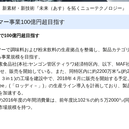
新素材・新技術『未来（あす）を拓くニューテクノロジー』
マー事業100億円超目指す
で100億円超目指す
ンマーで調味料および粉末飲料の生産拠点を整備し、製品カテゴ
る事業規模を目指す。
食品社(本社:ヤンゴン管区ティラワ経済特区内、以下、MAF
させ、販売を開始している。また、同特区内に約2200万米㌦(約
ーディ」３in１)の工場を建設中で、2018年４月に販売を開始する予
 Dee」(「ロッディ－」)」の生産ライン導入を計画しており
を加速する。
016年度の年間消費量は、前年度比102％の約５万2000㌧(同
市場規模を持つ。