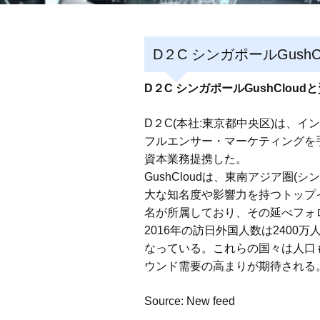
D２C シンガポールGush
D２C シンガポールGushClou
D２C(本社:東京都中央区)は、
フルエンサー・マーケティングを手掛けるG
資本業務提携した。
GushCloudは、東南アジア
大な知名度や影響力を持つトップイ
名が所属しており、その延べフォ
2016年の訪日外国人数は240
なっている。これらの国々は人口
ウンド需要の高まりが期待される
Source: New feed