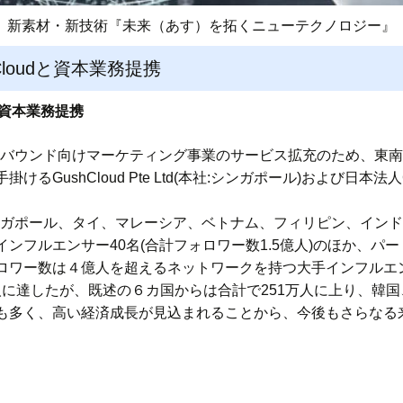
新素材・新技術『未来（あす）を拓くニューテクノロジー』
Cloudと資本業務提携
dと資本業務提携
インバウンド向けマーケティング事業のサービス拡充のため、東
ushCloud Pte Ltd(本社:シンガポール)および日本法人Gush
圏(シンガポール、タイ、マレーシア、ベトナム、フィリピン、イン
ンフルエンサー40名(合計フォロワー数1.5億人)のほか、パー
ロワー数は４億人を超えるネットワークを持つ大手インフルエ
0万人に達したが、既述の６カ国からは合計で251万人に上り、
も多く、高い経済成長が見込まれることから、今後もさらなる
。