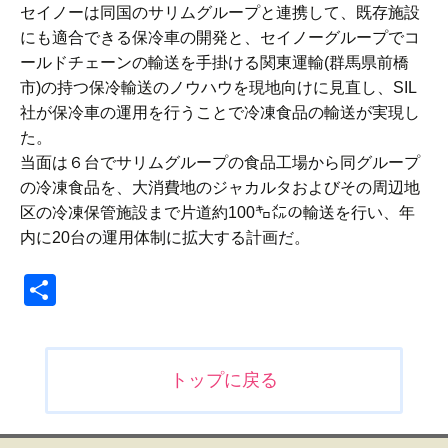
セイノーは同国のサリムグループと連携して、既存施設
にも適合できる保冷車の開発と、セイノーグループでコ
ールドチェーンの輸送を手掛ける関東運輸(群馬県前橋
市)の持つ保冷輸送のノウハウを現地向けに見直し、SIL
社が保冷車の運用を行うことで冷凍食品の輸送が実現し
た。
当面は６台でサリムグループの食品工場から同グループ
の冷凍食品を、大消費地のジャカルタおよびその周辺地
区の冷凍保管施設まで片道約100㌔㍍の輸送を行い、年
内に20台の運用体制に拡大する計画だ。
共
有
投
トップに戻る
稿
ナ
ビ