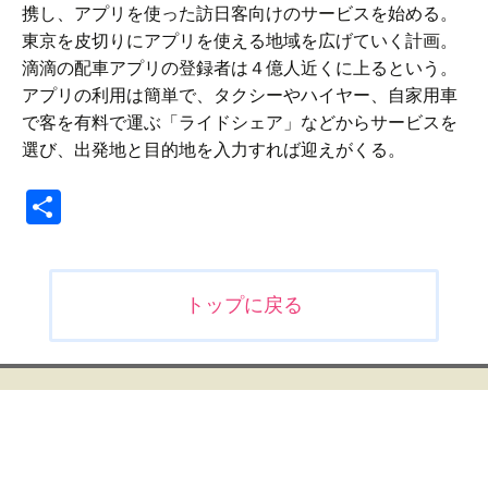
携し、アプリを使った訪日客向けのサービスを始める。
東京を皮切りにアプリを使える地域を広げていく計画。
滴滴の配車アプリの登録者は４億人近くに上るという。
アプリの利用は簡単で、タクシーやハイヤー、自家用車
で客を有料で運ぶ「ライドシェア」などからサービスを
選び、出発地と目的地を入力すれば迎えがくる。
共
有
投
トップに戻る
稿
ナ
ビ
ゲ
ー
シ
ョ