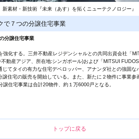
新素材・新技術『未来（あす）を拓くニューテクノロジー』
クで７つの分譲住宅事業
つの分譲住宅事業
強化する。三井不動産レジデンシャルとの共同出資会社「MIT
(三井不動産アジア、所在地:シンガポール)および「MITSUI FUDOSAN A
)を通じてタイの有力な住宅デベロッパー、アナンダ社との強固
)の分譲住宅の販売を開始している。また、新たに２物件に事業
譲住宅事業は合計20物件、約１万6000戸となる。
トップに戻る