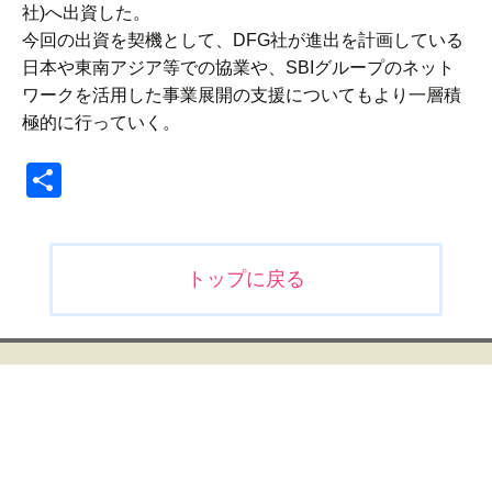
社)へ出資した。
今回の出資を契機として、DFG社が進出を計画している
日本や東南アジア等での協業や、SBIグループのネット
ワークを活用した事業展開の支援についてもより一層積
極的に行っていく。
共
有
投
トップに戻る
稿
ナ
ビ
ゲ
ー
シ
ョ
ン