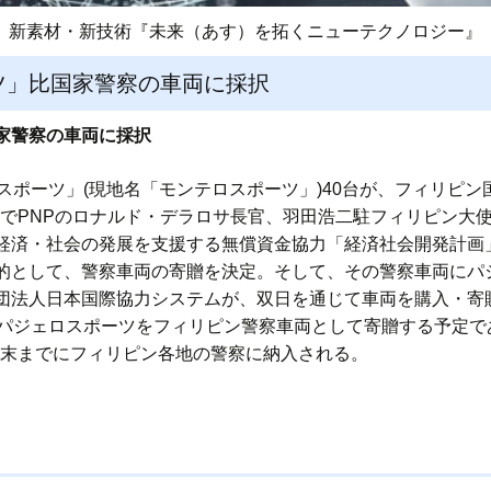
新素材・新技術『未来（あす）を拓くニューテクノロジー』
ツ」比国家警察の車両に採択
家警察の車両に採択
スポーツ」(現地名「モンテロスポーツ」)40台が、フィリピン国
本部でPNPのロナルド・デラロサ長官、羽田浩二駐フィリピン大
経済・社会の発展を支援する無償資金協力「経済社会開発計画
的として、警察車両の寄贈を決定。そして、その警察車両にパ
団法人日本国際協力システムが、双日を通じて車両を購入・寄
パジェロスポーツをフィリピン警察車両として寄贈する予定であ
7年末までにフィリピン各地の警察に納入される。