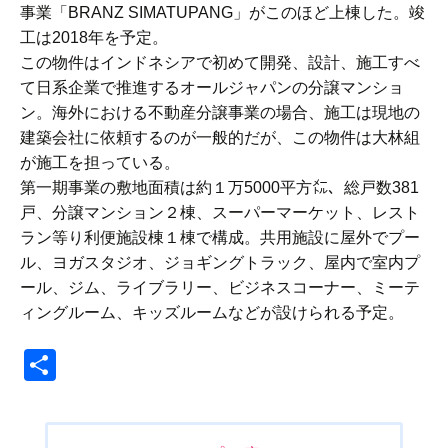
事業「BRANZ SIMATUPANG」がこのほど上棟した。竣
工は2018年を予定。
この物件はインドネシアで初めて開発、設計、施工すべ
て日系企業で推進するオールジャパンの分譲マンショ
ン。海外における不動産分譲事業の場合、施工は現地の
建築会社に依頼するのが一般的だが、この物件は大林組
が施工を担っている。
第一期事業の敷地面積は約１万5000平方㍍、総戸数381
戸、分譲マンション２棟、スーパーマーケット、レスト
ラン等り利便施設棟１棟で構成。共用施設に屋外でプー
ル、ヨガスタジオ、ジョギングトラック、屋内で室内プ
ール、ジム、ライブラリー、ビジネスコーナー、ミーテ
ィングルーム、キッズルームなどが設けられる予定。
共
有
投