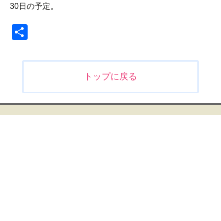
30日の予定。
共
有
投
トップに戻る
稿
ナ
ビ
ゲ
ー
シ
ョ
ン