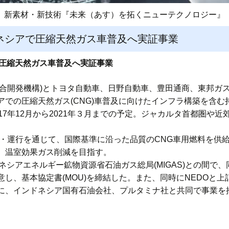
新素材・新技術『未来（あす）を拓くニューテクノロジー』
ドネシアで圧縮天然ガス車普及へ実証事業
で圧縮天然ガス車普及へ実証事業
総合開発機構)とトヨタ自動車、日野自動車、豊田通商、東邦ガ
アでの圧縮天然ガス(CNG)車普及に向けたインフラ構築を含
17年12月から2021年３月までの予定。ジャカルタ首都圏や
入・運行を通じて、国際基準に沿った品質のCNG車用燃料を供
、温室効果ガス削減を目指す。
ドネシアエネルギー鉱物資源省石油ガス総局(MIGAS)との間で
し、基本協定書(MOU)を締結した。また、同時にNEDOと
、インドネシア国有石油会社、プルタミナ社と共同で事業を推進