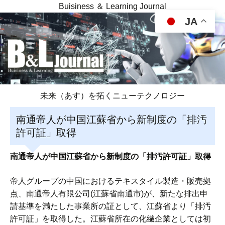
Buisiness ＆ Learning Journal
JA
未来（あす）を拓くニューテクノロジー
南通帝人が中国江蘇省から新制度の「排汚
許可証」取得
南通帝人が中国江蘇省から新制度の「排汚許可証」取得
帝人グループの中国におけるテキスタイル製造・販売拠
点、南通帝人有限公司(江蘇省南通市)が、新たな排出申
請基準を満たした事業所の証として、江蘇省より「排汚
許可証」を取得した。江蘇省所在の化繊企業としては初