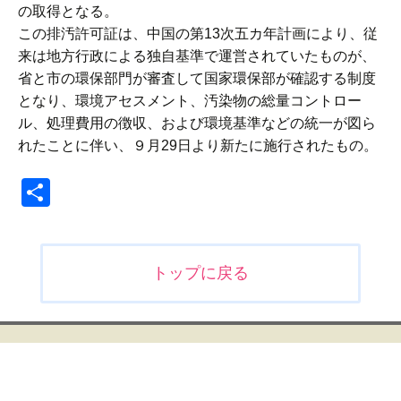
の取得となる。
この排汚許可証は、中国の第13次五カ年計画により、従
来は地方行政による独自基準で運営されていたものが、
省と市の環保部門が審査して国家環保部が確認する制度
となり、環境アセスメント、汚染物の総量コントロー
ル、処理費用の徴収、および環境基準などの統一が図ら
れたことに伴い、９月29日より新たに施行されたもの。
共
有
投
トップに戻る
稿
ナ
ビ
ゲ
ー
シ