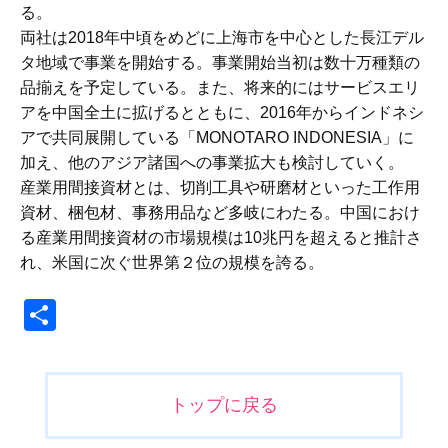
る。
両社は2018年中頃をめどに上海市を中心とした長江デル
タ地域で事業を開始する。事業開始当初は数十万種類の
品揃えを予定している。また、将来的にはサービスエリ
アを中国全土に拡げるとともに、2016年からインドネシ
アで共同展開している「MONOTARO INDONESIA」に
加え、他のアジア諸国への事業拡大も検討していく。
産業用間接資材とは、切削工具や研磨材といった工作用
資材、梱包材、事務用品など多岐にわたる。中国におけ
る産業用間接資材の市場規模は10兆円を超えると推計さ
れ、米国に次ぐ世界第２位の規模を誇る。
共
有
投
トップに戻る
稿
ナ