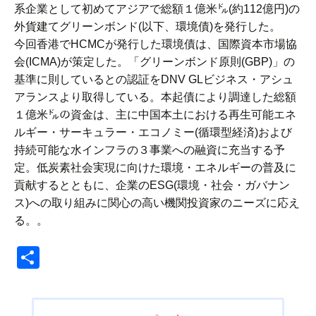
系企業として初めてアジアで総額１億米㌦(約112億円)の
外貨建てグリーンボンド(以下、環境債)を発行した。
今回香港でHCMCが発行した環境債は、国際資本市場協
会(ICMA)が策定した。「グリーンボンド原則(GBP)」の
基準に則しているとの認証をDNV GLビジネス・アシュ
アランスより取得している。本起債により調達した総額
１億米㌦の資金は、主に中国本土における再生可能エネ
ルギー・サーキュラー・エコノミー(循環型経済)および
持続可能な水インフラの３事業への融資に充当する予
定。低炭素社会実現に向けた環境・エネルギーの普及に
貢献するとともに、企業のESG(環境・社会・ガバナン
ス)への取り組みに関心の高い機関投資家のニーズに応え
る。。
共
有
投