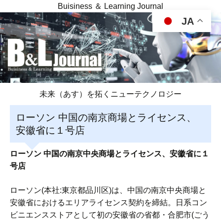
Buisiness ＆ Learning Journal
JA
未来（あす）を拓くニューテクノロジー
ローソン 中国の南京商場とライセンス、
安徽省に１号店
ローソン 中国の南京中央商場とライセンス、安徽省に１
号店
ローソン(本社:東京都品川区)は、中国の南京中央商場と
安徽省におけるエリアライセンス契約を締結。日系コン
ビニエンスストアとして初の安徽省の省都・合肥市(ごう