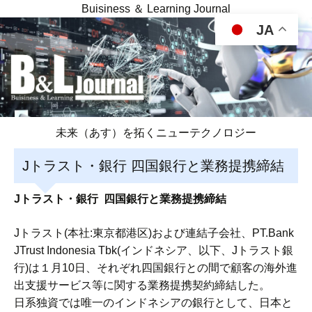
Buisiness ＆ Learning Journal
JA
未来（あす）を拓くニューテクノロジー
Jトラスト・銀行 四国銀行と業務提携締結
Jトラスト・銀行 四国銀行と業務提携締結
Jトラスト(本社:東京都港区)および連結子会社、PT.Bank
JTrust Indonesia Tbk(インドネシア、以下、Jトラスト銀
行)は１月10日、それぞれ四国銀行との間で顧客の海外進
出支援サービス等に関する業務提携契約締結した。
日系独資では唯一のインドネシアの銀行として、日本と