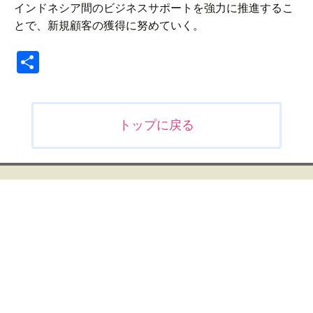
インドネシア間のビジネスサポートを強力に推進するこ
とで、新規顧客の獲得に努めていく。
共
有
投
トップに戻る
稿
ナ
ビ
ゲ
ー
シ
ョ
ン