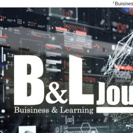
『Buisi