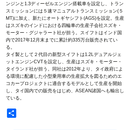
ンジンと1.3ディーゼルエンジン搭載車を設定し、トラン
スミッションには５速マニュアルトランスミッション(５
MT)に加え、新たにオートギヤシフト(AGS)を設定。生産
はスズキのインドにおける四輪車の生産子会社スズキ・
モーター・グジャラート社が担う。スイフトはインド国
内で2017年12月末までに累計約335万台販売されてい
る。
タイ製として２代目の新型スイフトは1.2Lデュアルジェ
ットエンジンCVTを設定し、生産はスズキ・モーター・
タイランド社が担う。同社は2012年より、タイ政府によ
る環境に配慮した小型乗用車の生産拡大を図るためのエ
コカープロジェクトに適合するモデルとして生産を開始
し、タイ国内での販売をはじめ、ASEAN諸国へも輸出し
ている。
共
有