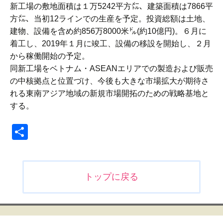
新工場の敷地面積は１万5242平方㍍、建築面積は7866平
方㍍、当初12ラインでの生産を予定。投資総額は土地、
建物、設備を含め約856万8000米㌦(約10億円)。６月に
着工し、2019年１月に竣工、設備の移設を開始し、２月
から稼働開始の予定。
同新工場をベトナム・ASEANエリアでの製造および販売
の中核拠点と位置づけ、今後も大きな市場拡大が期待さ
れる東南アジア地域の新規市場開拓のための戦略基地と
する。
共
有
投
トップに戻る
稿
ナ
ビ
ゲ