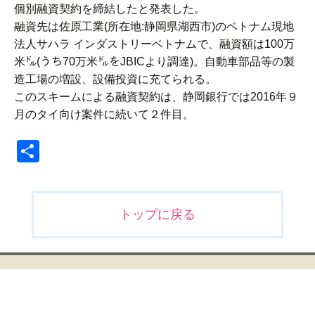
個別融資契約を締結したと発表した。
融資先は佐原工業(所在地:静岡県湖西市)のベトナム現地
法人サハラ インダストリーベトナムで、融資額は100万
米㌦(うち70万米㌦をJBICより調達)。自動車部品等の製
造工場の増設、設備投資に充てられる。
このスキームによる融資契約は、静岡銀行では2016年９
月のタイ向け案件に続いて２件目。
共
有
投
トップに戻る
稿
ナ
ビ
ゲ
ー
シ