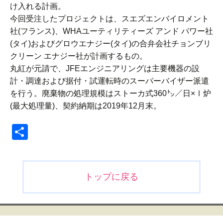
け入れる計画。
今回受注したプロジェクトは、スエズエンバイロメント
社(フランス)、WHAユーティリティーズ アンド パワー社
(タイ)およびグロウエナジー(タイ)の合弁会社チョンブリ
クリーン エナジー社が計画するもの。
丸紅が元請で、JFEエンジニアリングは主要機器の設
計・調達および据付・試運転時のスーパーバイザー派遣
を行う。廃棄物の処理規模はストーカ式360㌧／日×Ⅰ炉
(最大処理量)、契約納期は2019年12月末。
共
有
投
トップに戻る
稿
ナ
ビ
ゲ