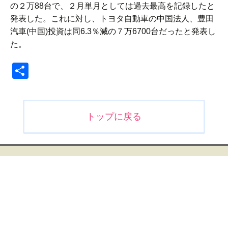
の２万88台で、２月単月としては過去最高を記録したと
発表した。これに対し、トヨタ自動車の中国法人、豊田
汽車(中国)投資は同6.3％減の７万6700台だったと発表し
た。
共
有
投
トップに戻る
稿
ナ
ビ
ゲ
ー
シ
ョ
ン