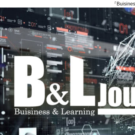
『Buisi