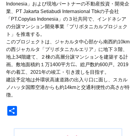
Indonesia」および現地パートナーの不動産投資・開発企
業、PT Jakarta Setiabudi Internasional Tbkの子会社
「PT.Copylas Indonesia」の３社共同で、インドネシア
の分譲マンション開発事業「プリボタニカルプロジェク
ト」を推進する。
このプロジェクトは、ジャカルタ中心部から南西約10km
の西ジャカルタ「プリボタニカルエリア」に地下３階、
地上34階建て、２棟の高層分譲マンションを建築する計
画。敷地面積約１万1400平方㍍、総戸数約600戸。2019
年の着工、2021年の竣工・引き渡しを目指す。
建設予定地は外環状高速道路の出入り口に面し、スカル
ノハッタ国際空港からも約14kmと交通利便性の高さが特
徴。
共
有
投