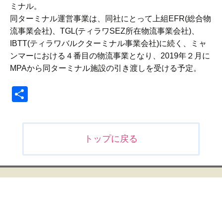
ミナル。
同ターミナル運営事業は、同社にとって上組EFR(総合物
流事業会社)、TGL(ティラワSEZ所在物流事業会社)、
IBTT(ティラワバルクターミナル事業会社)に続く、ミャ
ンマーにおける４番目の物流事業となり、2019年２月に
MPAから同ターミナル施設の引き渡しを受ける予定。
共
有
投
トップに戻る
稿
ナ
ビ
ゲ
ー
シ
ョ