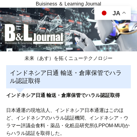
Buisiness ＆ Learning Journal
JA
未来（あす）を拓くニューテクノロジー
インドネシア日通 輸送・倉庫保管でハラ
ル認証取得
インドネシア日通 輸送・倉庫保管でハラル認証取得
日本通運の現地法人、インドネシア日本通運はこのほ
ど、インドネシアのハラル認証機関、インドネシア・ウ
ラマー評議会食料・薬品・化粧品研究所(LPPOM-MUI)か
らハラル認証を取得した。