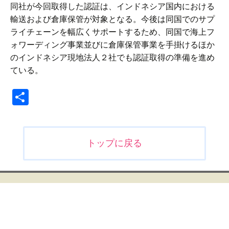
同社が今回取得した認証は、インドネシア国内における
輸送および倉庫保管が対象となる。今後は同国でのサプ
ライチェーンを幅広くサポートするため、同国で海上フ
ォワーディング事業並びに倉庫保管事業を手掛けるほか
のインドネシア現地法人２社でも認証取得の準備を進め
ている。
共
有
投
トップに戻る
稿
ナ
ビ
ゲ
ー
シ
ョ