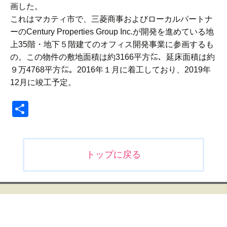
画した。
これはマカティ市で、三菱商事およびローカルパートナ
ーのCentury Properties Group Inc.が開発を進めている地
上35階・地下５階建てのオフィス開発事業に参画するも
の。この物件の敷地面積は約3166平方㍍、延床面積は約
９万4768平方㍍。2016年１月に着工しており、2019年
12月に竣工予定。
共
有
投
トップに戻る
稿
ナ
ビ
ゲ
ー
シ