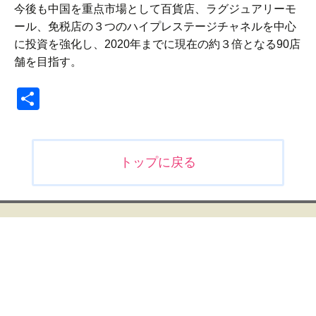
今後も中国を重点市場として百貨店、ラグジュアリーモ
ール、免税店の３つのハイプレステージチャネルを中心
に投資を強化し、2020年までに現在の約３倍となる90店
舗を目指す。
共
有
投
トップに戻る
稿
ナ
ビ
ゲ
ー
シ
ョ
ン