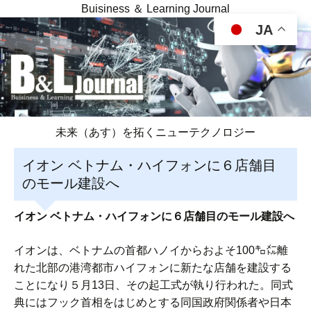
Buisiness ＆ Learning Journal
JA
未来（あす）を拓くニューテクノロジー
イオン ベトナム・ハイフォンに６店舗目
のモール建設へ
イオン ベトナム・ハイフォンに６店舗目のモール建設へ
イオンは、ベトナムの首都ハノイからおよそ100㌔㍍離
れた北部の港湾都市ハイフォンに新たな店舗を建設する
ことになり５月13日、その起工式が執り行われた。同式
典にはフック首相をはじめとする同国政府関係者や日本