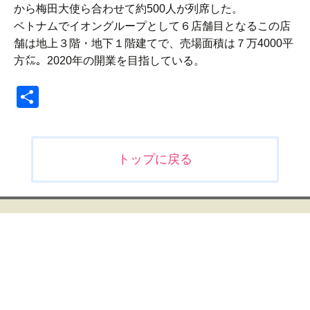
から梅田大使ら合わせて約500人が列席した。
ベトナムでイオングループとして６店舗目となるこの店
舗は地上３階・地下１階建てで、売場面積は７万4000平
方㍍。2020年の開業を目指している。
共
有
投
トップに戻る
稿
ナ
ビ
ゲ
ー
シ
ョ
ン