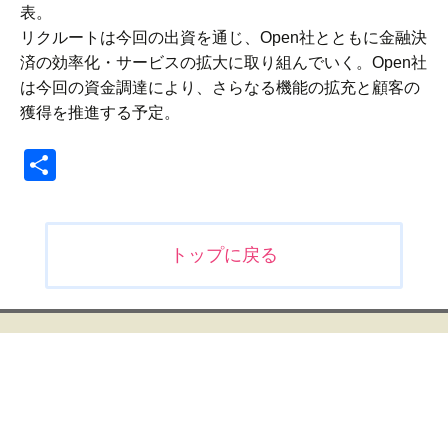
表。
リクルートは今回の出資を通じ、Open社とともに金融決
済の効率化・サービスの拡大に取り組んでいく。Open社
は今回の資金調達により、さらなる機能の拡充と顧客の
獲得を推進する予定。
共
有
投
トップに戻る
稿
ナ
ビ
ゲ
ー
シ
ョ
ン