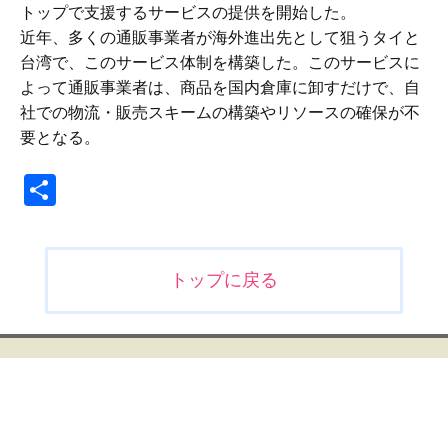
トップで支援するサービスの提供を開始した。
近年、多くの通販事業者が海外進出先として狙うタイと
台湾で、このサービス体制を構築した。このサービスに
よって通販事業者は、商品を国内倉庫に卸すだけで、自
社での物流・販売スキームの構築やリソースの確保が不
要となる。
共
有
投
トップに戻る
稿
ナ
ビ
ゲ
ー
シ
ョ