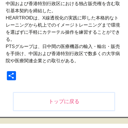
中国および香港特別行政区における独占販売権を含む取
引基本契約を締結した。
HEARTROIDは、X線透視化の実践に即した本格的なト
レーニングから机上でのイメージトレーニングまで環境
を選ばずに手軽にカテーテル操作を練習することができ
る。
PTSグループは、日中間の医療機器の輸入・輸出・販売
を手掛け、中国および香港特別行政区で数多くの大学病
院や医療関連企業との取引がある。
共
有
投
トップに戻る
稿
ナ
ビ
ゲ