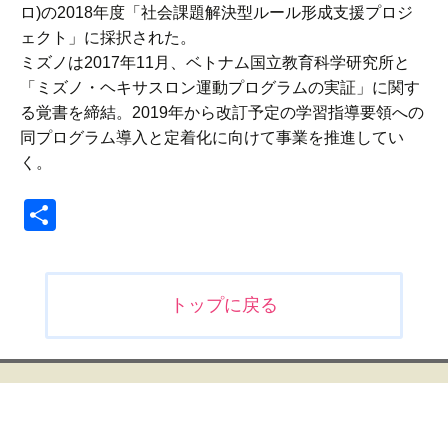
ロ)の2018年度「社会課題解決型ルール形成支援プロジ
ェクト」に採択された。
ミズノは2017年11月、ベトナム国立教育科学研究所と
「ミズノ・ヘキサスロン運動プログラムの実証」に関す
る覚書を締結。2019年から改訂予定の学習指導要領への
同プログラム導入と定着化に向けて事業を推進してい
く。
共
有
投
トップに戻る
稿
ナ
ビ
ゲ
ー
シ