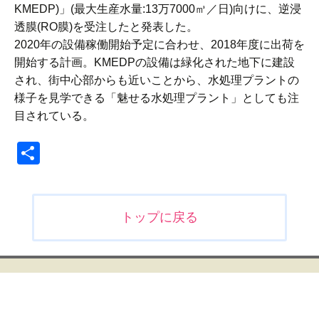
KMEDP)」(最大生産水量:13万7000㎥／日)向けに、逆浸
透膜(RO膜)を受注したと発表した。
2020年の設備稼働開始予定に合わせ、2018年度に出荷を
開始する計画。KMEDPの設備は緑化された地下に建設
され、街中心部からも近いことから、水処理プラントの
様子を見学できる「魅せる水処理プラント」としても注
目されている。
共
有
投
トップに戻る
稿
ナ
ビ
ゲ
ー
シ