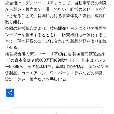
統合後は「デンソーコリア」として、自動車部品の開発
から製造・販売まで一貫して行い、経営のスピードを向
上させることで、韓国における事業体制の強化、成長に
取り組む。
今回の経営統合により、技術開発とモノづくりの両面で
シナジーを創出するとともに、販売機能も一体化するこ
とで、現地顧客のニーズに合わせた製品開発をより加速
させる。
経営統合後のデンソーコリア(所在地:韓国慶尚南道昌原
市)の資本金は９億600万円(89億ウォン)、株主はデンソ
ー99.99％、その他0.01％。車載用電子製品、エンジン関
係製品、カーエアコン、ワイパーシステムなどの開発、
設計、製造、販売などを手掛ける。
共
有
投