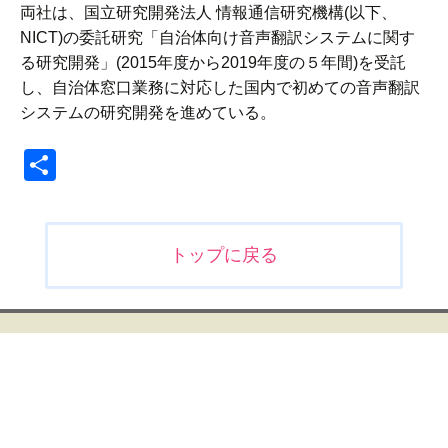
両社は、国立研究開発法人 情報通信研究機構(以下、
NICT)の委託研究「自治体向け音声翻訳システムに関す
る研究開発」(2015年度から2019年度の５年間)を受託
し、自治体窓口業務に対応した国内で初めての音声翻訳
システムの研究開発を進めている。
共
有
投
トップに戻る
稿
ナ
ビ
ゲ
ー
シ
ョ
ン